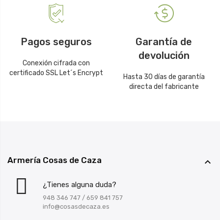
Pagos seguros
Garantía de
devolución
Conexión cifrada con
certificado SSL Let´s Encrypt
Hasta 30 días de garantía
directa del fabricante
Armería Cosas de Caza

¿Tienes alguna duda?
948 346 747
/
659 841 757
info@cosasdecaza.es