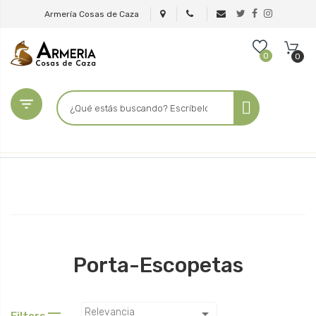
Armería Cosas de Caza
0
0

Porta-Escopetas

Relevancia
Filters