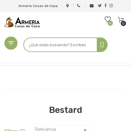
Armería Cosas de Caza
0
0

Bestard

Relevancia
Filters