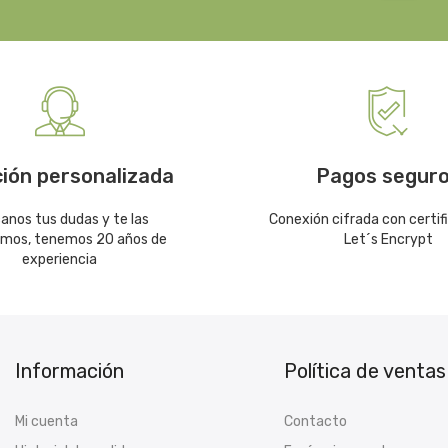
ión personalizada
Pagos segur
canos tus dudas y te las
Conexión cifrada con certif
emos, tenemos 20 años de
Let´s Encrypt
experiencia
Información
Política de ventas
Mi cuenta
Contacto