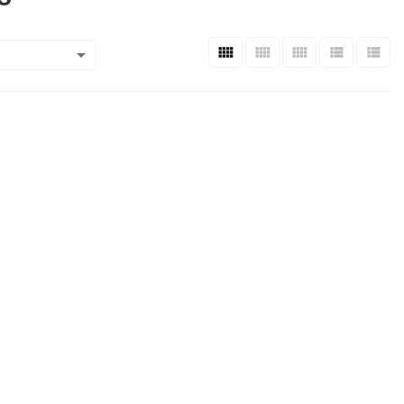





