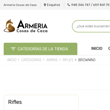
Esquíroz
948 346 747 / 659 841 75
Armería Cosas de Caza

INICIO
CATEGORÍAS DE LA TIENDA
INICIO
CATEGORIAS
ARMAS
RIFLES
BROWNING
Rifles