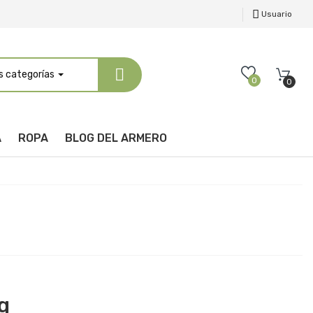
Usuario
s categorías
0
0
A
ROPA
BLOG DEL ARMERO
g