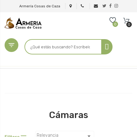
Armería Cosas de Caza
0
0

Cámaras

Relevancia
Filters