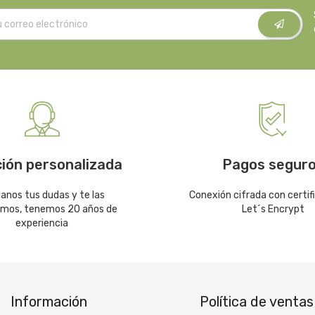
ión personalizada
Pagos segur
canos tus dudas y te las
Conexión cifrada con certif
emos, tenemos 20 años de
Let´s Encrypt
experiencia
Información
Política de ventas