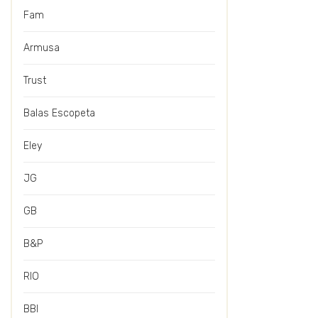
Fam
Armusa
Trust
Balas Escopeta
Eley
JG
GB
B&P
RIO
BBI