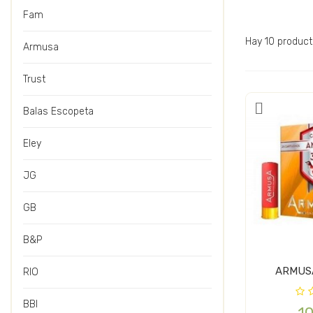
Fam
Hay 10 product
Armusa
Trust
Balas Escopeta
Eley
JG
GB
B&P
ARMUSA
RIO
BBI