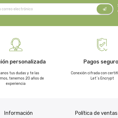
ión personalizada
Pagos segur
canos tus dudas y te las
Conexión cifrada con certif
emos, tenemos 20 años de
Let´s Encrypt
experiencia
Información
Política de ventas