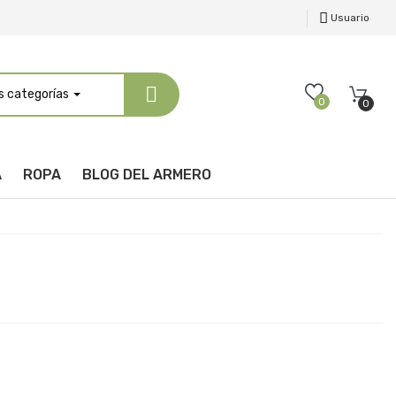
Usuario
s categorías
0
0
A
ROPA
BLOG DEL ARMERO
a