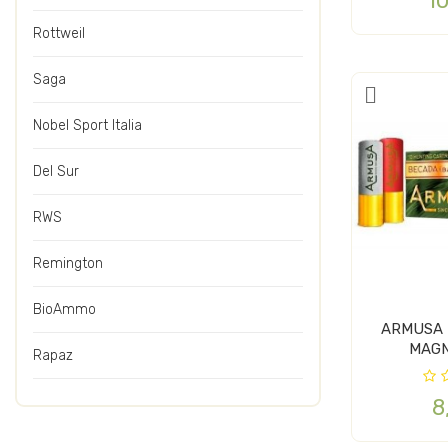
1
Rottweil
Saga
Nobel Sport Italia
Del Sur
RWS
Remington
BioAmmo
ARMUSA 
MAGN
Rapaz
8