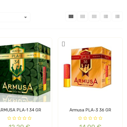






ARMUSA PLA-1 34 GR
Armusa PLA-3 36 GR