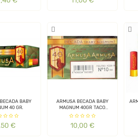
0,40 €
11,00 €
BECADA BABY
ARMUSA BECADA BABY
ARMU
UM 40 GR.
MAGNUM 40GR TACO
FIELTRO
,50 €
10,00 €