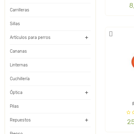
8
Carrilleras
Sillas
Artículos para perros

Cananas
Linternas
Cuchillería
Óptica

Pilas
Repuestos

2
Pienso