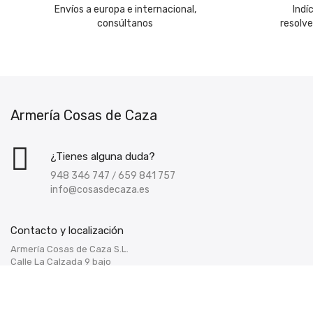
Envíos a europa e internacional,
Indí
consúltanos
resolv
Armería Cosas de Caza
¿Tienes alguna duda?
948 346 747
659 841 757
/
info@cosasdecaza.es
Contacto y localización
Armería Cosas de Caza S.L.
Calle La Calzada 9 bajo
(ver localización)
31191 Esquiroz de Galar - Navarra -