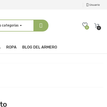
Usuario
s categorías
0
0
A
ROPA
BLOG DEL ARMERO
ato