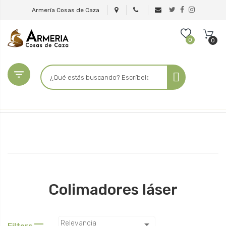
Armería Cosas de Caza
0
0

Colimadores láser

Relevancia
Filters