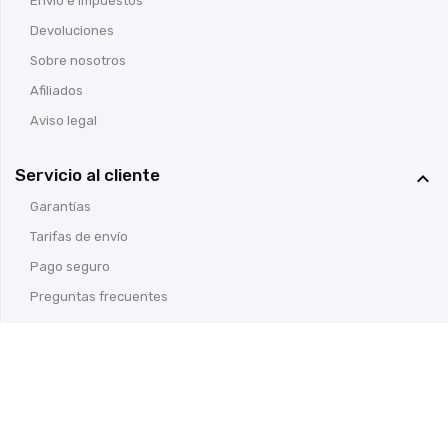
Envío e impuestos
Devoluciones
Sobre nosotros
Afiliados
Aviso legal
Servicio al cliente

Garantías
Tarifas de envío
Pago seguro
Preguntas frecuentes
© Armería Cosas de Caza
- Todos los derechos reservados