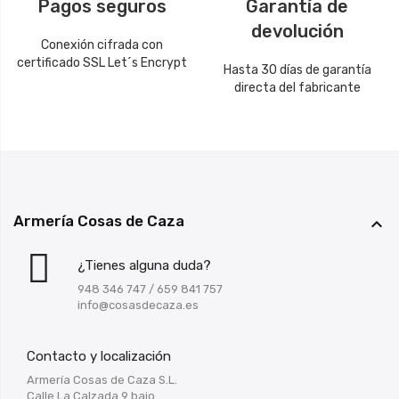
Pagos seguros
Garantía de
devolución
Conexión cifrada con
certificado SSL Let´s Encrypt
Hasta 30 días de garantía
directa del fabricante
Armería Cosas de Caza

¿Tienes alguna duda?
948 346 747
/
659 841 757
info@cosasdecaza.es
Contacto y localización
Armería Cosas de Caza S.L.
Calle La Calzada 9 bajo