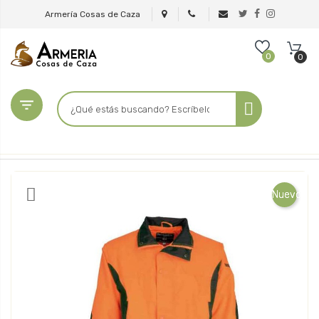
Armería Cosas de Caza
0
0

Nuevo