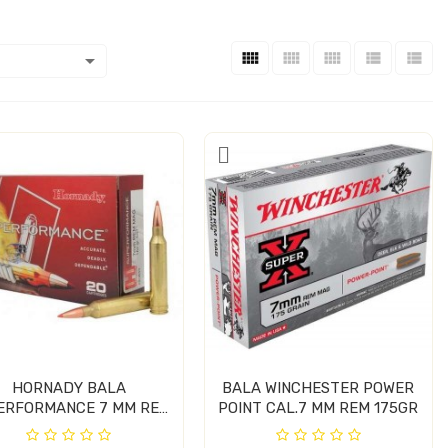






HORNADY BALA
BALA WINCHESTER POWER
ERFORMANCE 7 MM REM
POINT CAL.7 MM REM 175GR
154GR SST