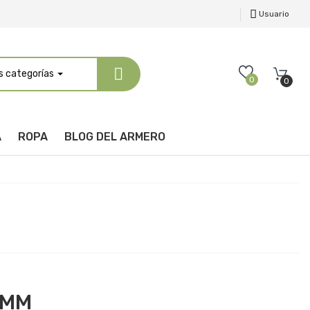
Usuario
s categorías
0
0
A
ROPA
BLOG DEL ARMERO
 MM