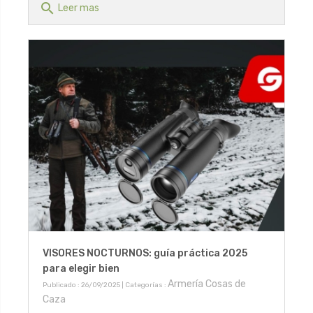
search
Leer mas
VISORES NOCTURNOS: guía práctica 2025
para elegir bien
Armería Cosas de
Publicado : 26/09/2025 | Categorías :
Caza