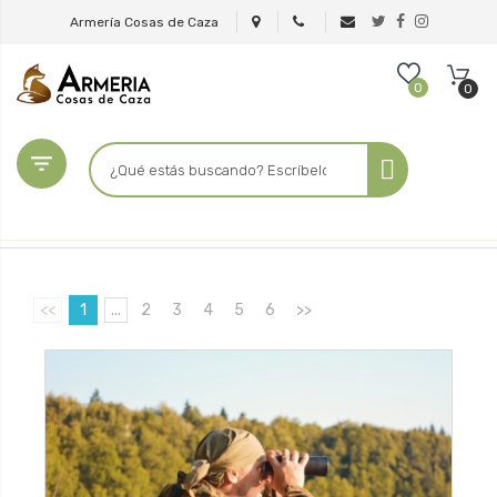
Armería Cosas de Caza
0
0

<<
1
...
2
3
4
5
6
>>