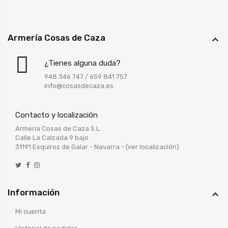
Armería Cosas de Caza

¿Tienes alguna duda?
948 346 747
/
659 841 757
info@cosasdecaza.es
Contacto y localización
Armería Cosas de Caza S.L.
Calle La Calzada 9 bajo
31191 Esquiroz de Galar - Navarra -
(ver localización)
Información

Mi cuenta