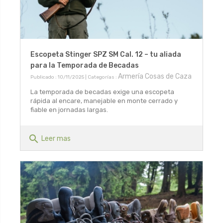
Escopeta Stinger SPZ SM Cal. 12 – tu aliada
para la Temporada de Becadas
Armería Cosas de Caza
Publicado : 10/11/2025 | Categorías :
La temporada de becadas exige una escopeta
rápida al encare, manejable en monte cerrado y
fiable en jornadas largas.
search
Leer mas