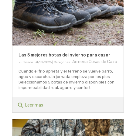
Las 5 mejores botas de invierno para cazar
Armería Cosas de Caza
Publicado : 31/10/2025 | Categorías :
Cuando el frío aprieta y el terreno se vuelve barro,
agua y escarcha, la jornada empieza por los pies.
Seleccionamos 5 botas de invierno disponibles con
impermeabilidad real, agarre y confort.
search
Leer mas