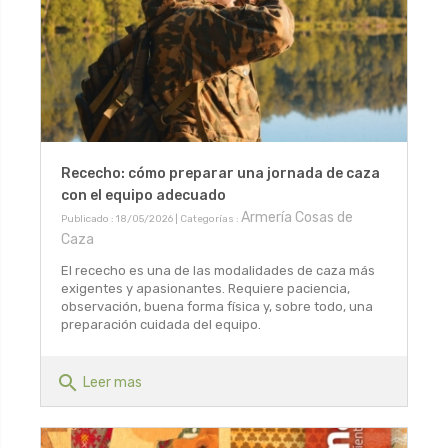
Rececho: cómo preparar una jornada de caza
con el equipo adecuado
Armería Cosas de
Publicado : 18/05/2026 | Categorías :
Caza
El rececho es una de las modalidades de caza más
exigentes y apasionantes. Requiere paciencia,
observación, buena forma física y, sobre todo, una
preparación cuidada del equipo.
search
Leer mas