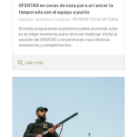
OFERTAS en cosas de caza para arrancar la
temporada con el equipo a punto
Armería Cosas de Caza
Publicado : 16/01/2026 | Categorías :
Si estás preparando la próxima salida al monte, este
es el mejor momento para renovar material. Visita la
sección de OFERTAS y encontrarás ropa técnica,
accesorios y complementos.
search
Leer mas