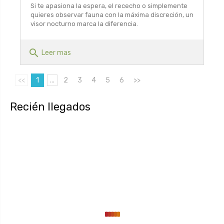
Si te apasiona la espera, el rececho o simplemente
quieres observar fauna con la máxima discreción, un
visor nocturno marca la diferencia.
search
Leer mas
<<
1
...
2
3
4
5
6
>>
Recién llegados