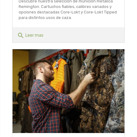
Descubre nuestra selección de munición metálica
Remington. Cartuchos fiables, calibres variados y
opciones destacadas Core-Lokt y Core-Lokt Tipped
para distintos usos de caza.
search
Leer mas