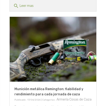
search
Leer mas
Munición metálica Remington: fiabilidad y
rendimiento para cada jornada de caza
Armería Cosas de Caza
Publicado : 17/04/2026 | Categorías :