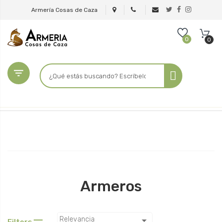
Armería Cosas de Caza
0
0

Armeros

Relevancia
Filters