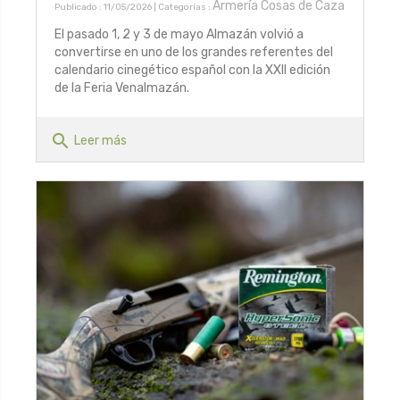
Armería Cosas de Caza
Publicado : 11/05/2026 | Categorías :
El pasado 1, 2 y 3 de mayo Almazán volvió a
convertirse en uno de los grandes referentes del
calendario cinegético español con la XXII edición
de la Feria Venalmazán.
search
Leer más