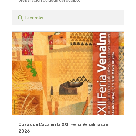
preparación cuidada del equipo.
search
Leer más
Cosas de Caza en la XXII Feria Venalmazán
2026