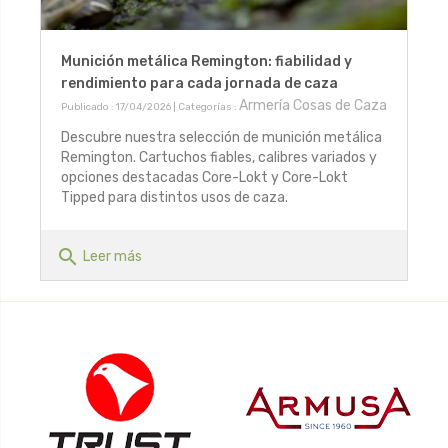
Munición metálica Remington: fiabilidad y
rendimiento para cada jornada de caza
Armería Cosas de Caza
Publicado : 17/04/2026 | Categorías :
Descubre nuestra selección de munición metálica
Remington. Cartuchos fiables, calibres variados y
opciones destacadas Core-Lokt y Core-Lokt
Tipped para distintos usos de caza.
search
Leer más