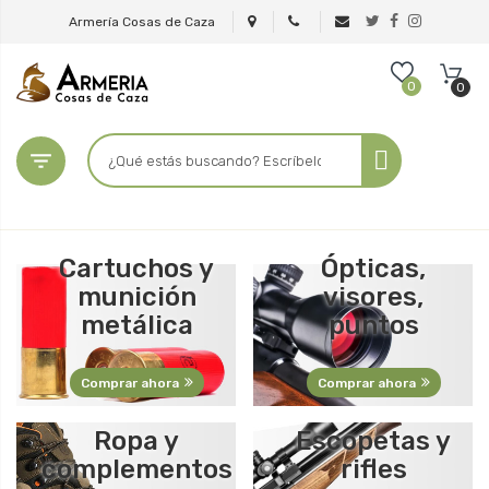
Armería Cosas de Caza
0
0

Cartuchos y
Ópticas,
munición
visores,
metálica
puntos
Comprar ahora
Comprar ahora
Ropa y
Escopetas y
complementos
rifles