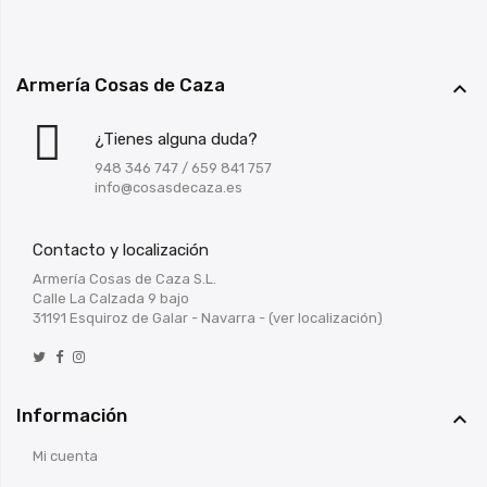
Armería Cosas de Caza

¿Tienes alguna duda?
948 346 747
/
659 841 757
info@cosasdecaza.es
Contacto y localización
Armería Cosas de Caza S.L.
Calle La Calzada 9 bajo
31191 Esquiroz de Galar - Navarra -
(ver localización)
Información

Mi cuenta