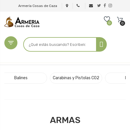
Armería Cosas de Caza
0
0

Balines
Carabinas y Pistolas CO2
Di
ARMAS