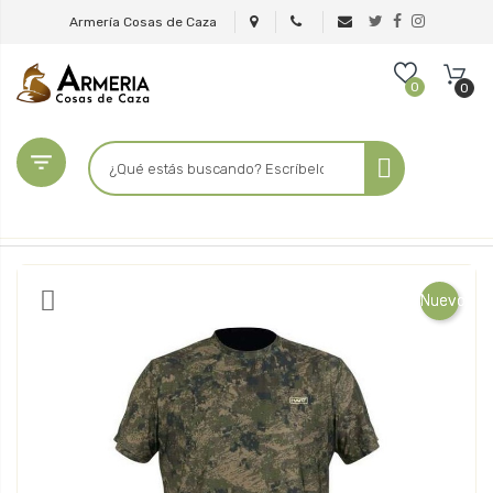
Armería Cosas de Caza
0
0

Nuevo