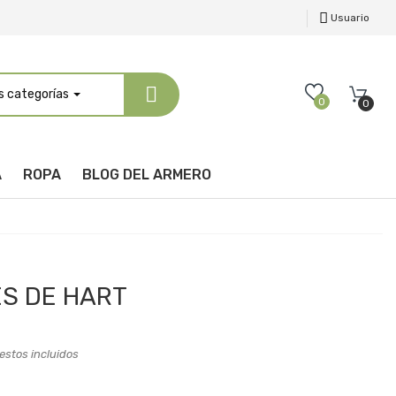
Usuario
s categorías
0
0
A
ROPA
BLOG DEL ARMERO
S DE HART
stos incluidos