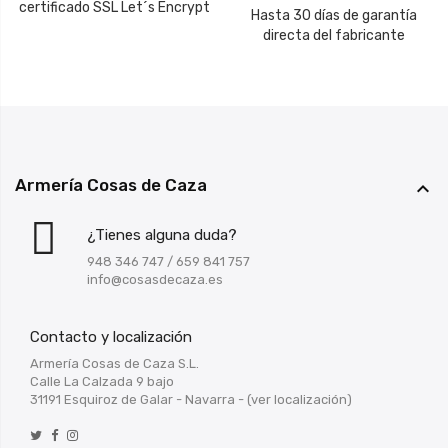
certificado SSL Let´s Encrypt
Hasta 30 días de garantía
directa del fabricante
Armería Cosas de Caza

¿Tienes alguna duda?
948 346 747
/
659 841 757
info@cosasdecaza.es
Contacto y localización
Armería Cosas de Caza S.L.
Calle La Calzada 9 bajo
31191 Esquiroz de Galar - Navarra -
(ver localización)