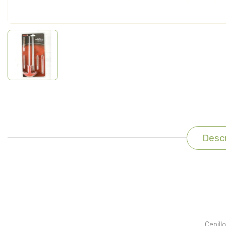
Descr
Cepill