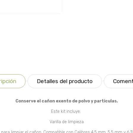
ipción
Detalles del producto
Coment
Conserve el cañon exento de polvo y particulas.
Este kit incluye:
Varilla de limpieza
o para limpiar el cañon. Compatible con Calibres 4,5 mm, 5,5 mm y 6