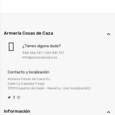
Armería Cosas de Caza

¿Tienes alguna duda?
948 346 747
/
659 841 757
info@cosasdecaza.es
Contacto y localización
Armería Cosas de Caza S.L.
Calle La Calzada 9 bajo
31191 Esquiroz de Galar - Navarra -
(ver localización)
Información
