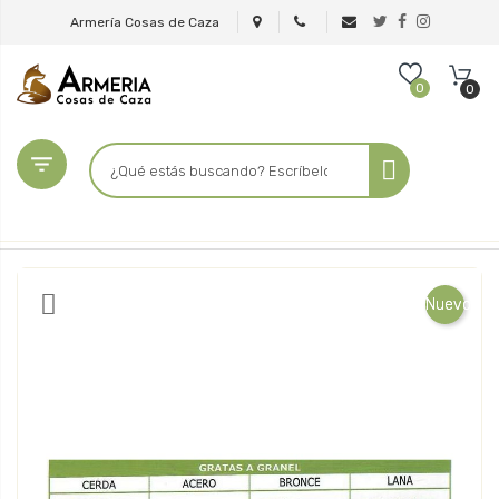
Armería Cosas de Caza
0
0

Nuevo