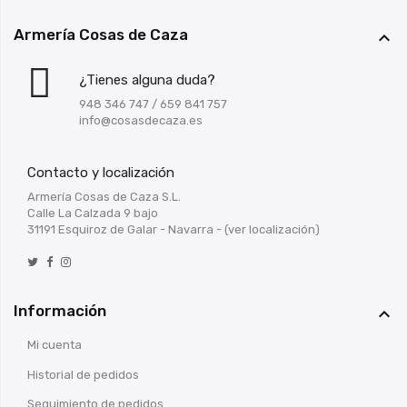
Armería Cosas de Caza

¿Tienes alguna duda?
948 346 747
/
659 841 757
info@cosasdecaza.es
Contacto y localización
Armería Cosas de Caza S.L.
Calle La Calzada 9 bajo
31191 Esquiroz de Galar - Navarra -
(ver localización)
Información

Mi cuenta
Historial de pedidos
Seguimiento de pedidos