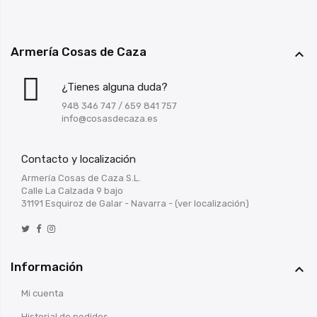
Armería Cosas de Caza

¿Tienes alguna duda?
948 346 747
/
659 841 757
info@cosasdecaza.es
Contacto y localización
Armería Cosas de Caza S.L.
Calle La Calzada 9 bajo
31191 Esquiroz de Galar - Navarra -
(ver localización)
Información

Mi cuenta
Historial de pedidos