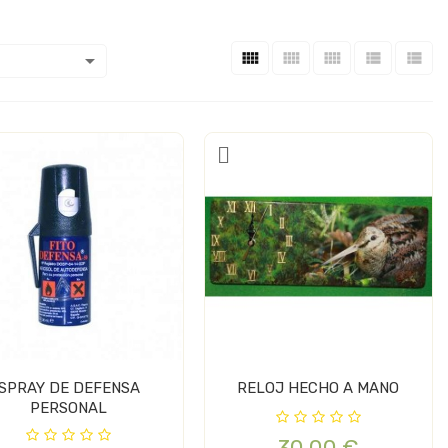






SPRAY DE DEFENSA
RELOJ HECHO A MANO
PERSONAL