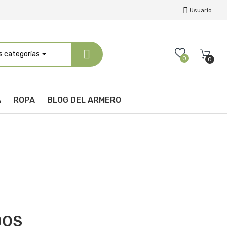
Usuario
s categorías
0
0
A
ROPA
BLOG DEL ARMERO
DOS