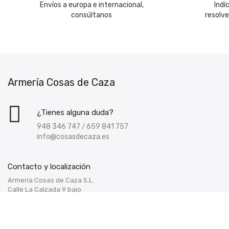
Envíos a europa e internacional,
Indí
consúltanos
resolv
Armería Cosas de Caza
¿Tienes alguna duda?
948 346 747
659 841 757
/
info@cosasdecaza.es
Contacto y localización
Armería Cosas de Caza S.L.
Calle La Calzada 9 bajo
(ver localización)
31191 Esquiroz de Galar - Navarra -