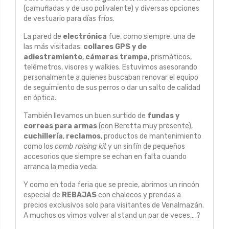
(camufladas y de uso polivalente) y diversas opciones
de vestuario para días fríos.
La pared de
electrónica
fue, como siempre, una de
las más visitadas:
collares GPS y de
adiestramiento
,
cámaras trampa
, prismáticos,
telémetros, visores y walkies. Estuvimos asesorando
personalmente a quienes buscaban renovar el equipo
de seguimiento de sus perros o dar un salto de calidad
en óptica.
También llevamos un buen surtido de
fundas y
correas para armas
(con Beretta muy presente),
cuchillería
,
reclamos
, productos de mantenimiento
como los
comb raising kit
y un sinfín de pequeños
accesorios que siempre se echan en falta cuando
arranca la media veda.
Y como en toda feria que se precie, abrimos un rincón
especial de
REBAJAS
con chalecos y prendas a
precios exclusivos solo para visitantes de Venalmazán.
A muchos os vimos volver al stand un par de veces… ?