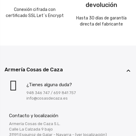
devolución
Conexión cifrada con
certificado SSL Let´s Encrypt
Hasta 30 días de garantía
directa del fabricante
Armería Cosas de Caza

¿Tienes alguna duda?
948 346 747
/
659 841 757
info@cosasdecaza.es
Contacto y localización
Armería Cosas de Caza S.L.
Calle La Calzada 9 bajo
31191 Esquiroz de Galar - Navarra -
(ver localización)