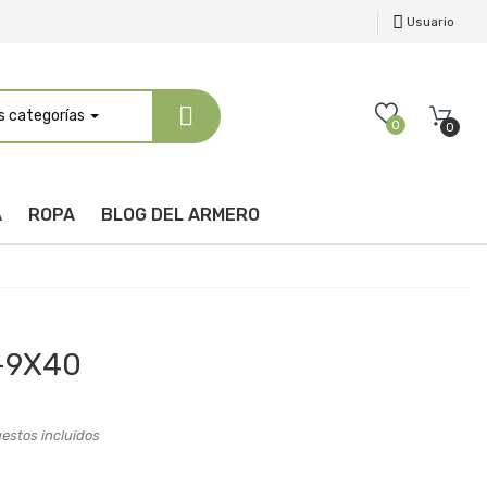
Usuario
s categorías
0
0
A
ROPA
BLOG DEL ARMERO
-9X40
estos incluidos