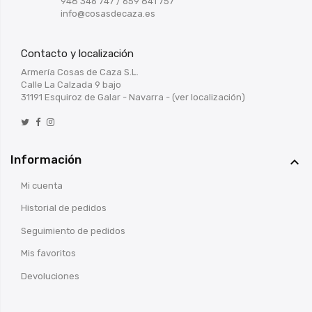
948 346 747
/
659 841 757
info@cosasdecaza.es
Contacto y localización
Armería Cosas de Caza S.L.
Calle La Calzada 9 bajo
31191 Esquiroz de Galar - Navarra -
(ver localización)
Información

Mi cuenta
Historial de pedidos
Seguimiento de pedidos
Mis favoritos
Devoluciones