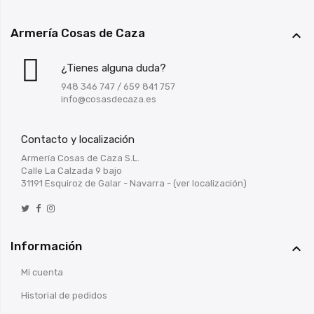
Armería Cosas de Caza

¿Tienes alguna duda?
948 346 747
/
659 841 757
info@cosasdecaza.es
Contacto y localización
Armería Cosas de Caza S.L.
Calle La Calzada 9 bajo
31191 Esquiroz de Galar - Navarra -
(ver localización)
Información

Mi cuenta
Historial de pedidos