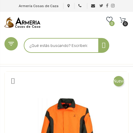
Armería Cosas de Caza
0
0

Nuevo