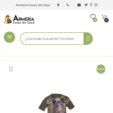
Armería Cosas de Caza
0
0

Nuevo