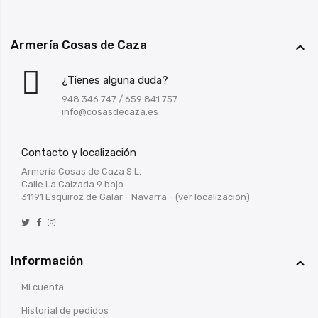
Armería Cosas de Caza

¿Tienes alguna duda?
948 346 747
/
659 841 757
info@cosasdecaza.es
Contacto y localización
Armería Cosas de Caza S.L.
Calle La Calzada 9 bajo
31191 Esquiroz de Galar - Navarra -
(ver localización)
Información

Mi cuenta
Historial de pedidos