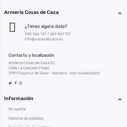
Armería Cosas de Caza

¿Tienes alguna duda?
948 346 747
/
659 841 757
info@cosasdecaza.es
Contacto y localización
Armería Cosas de Caza S.L.
Calle La Calzada 9 bajo
31191 Esquiroz de Galar - Navarra -
(ver localización)
Información

Mi cuenta
Historial de pedidos