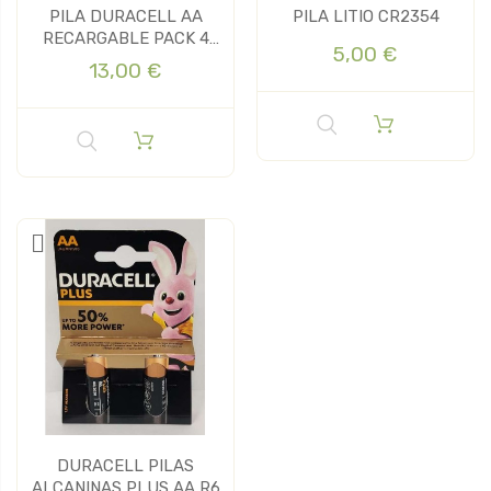
PILA DURACELL AA
PILA LITIO CR2354
RECARGABLE PACK 4
5,00 €
UDS
13,00 €
DURACELL PILAS
ALCANINAS PLUS AA R6