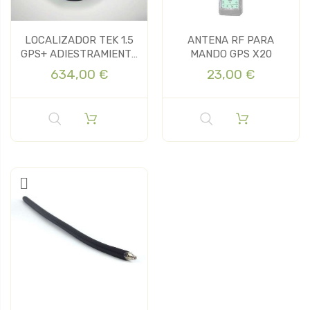
LOCALIZADOR TEK 1.5
ANTENA RF PARA
GPS+ ADIESTRAMIENTO
MANDO GPS X20
SPORT DOG
634,00 €
23,00 €