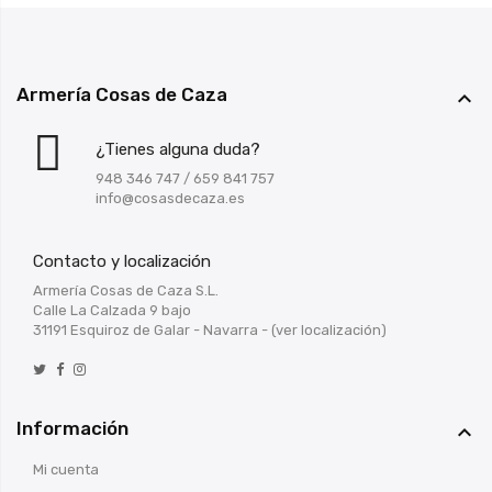
Armería Cosas de Caza

¿Tienes alguna duda?
948 346 747
/
659 841 757
info@cosasdecaza.es
Contacto y localización
Armería Cosas de Caza S.L.
Calle La Calzada 9 bajo
31191 Esquiroz de Galar - Navarra -
(ver localización)
Información

Mi cuenta