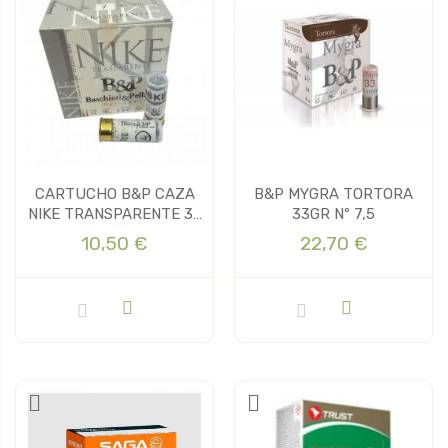
CARTUCHO B&P CAZA
B&P MYGRA TORTORA
NIKE TRANSPARENTE 32
33GR Nº 7,5
GR.
10,50 €
22,70 €