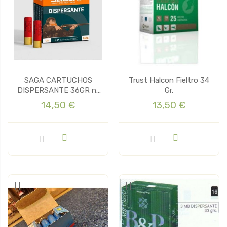
SAGA CARTUCHOS
Trust Halcon Fieltro 34
DISPERSANTE 36GR nº
Gr.
10
14,50 €
13,50 €