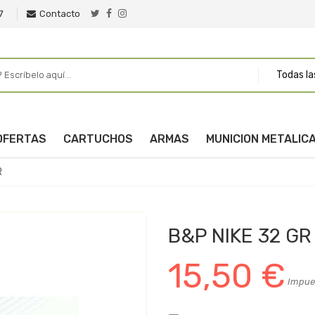
7
Contacto
Todas la
OFERTAS
CARTUCHOS
ARMAS
MUNICION METALIC
R
B&P NIKE 32 GR
15,50 €
Impues