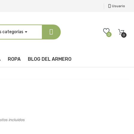
Usuario
s categorías
0
0
A
ROPA
BLOG DEL ARMERO
tos incluidos