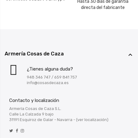
Hasta 30 días de garantía
directa del fabricante
Armería Cosas de Caza

¿Tienes alguna duda?
948 346 747
/
659 841 757
info@cosasdecaza.es
Contacto y localización
Armería Cosas de Caza S.L.
Calle La Calzada 9 bajo
31191 Esquiroz de Galar - Navarra -
(ver localización)