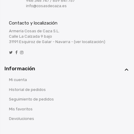
948 346 747
/
659 841 757
info@cosasdecaza.es
Contacto y localización
Armería Cosas de Caza S.L.
Calle La Calzada 9 bajo
31191 Esquiroz de Galar - Navarra -
(ver localización)
Información

Mi cuenta
Historial de pedidos
Seguimiento de pedidos
Mis favoritos
Devoluciones