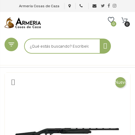
Armería Cosas de Caza
0
0

Nuevo