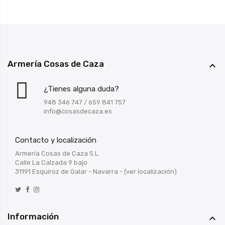
Armería Cosas de Caza

¿Tienes alguna duda?
948 346 747
/
659 841 757
info@cosasdecaza.es
Contacto y localización
Armería Cosas de Caza S.L.
Calle La Calzada 9 bajo
31191 Esquiroz de Galar - Navarra -
(ver localización)
Información
