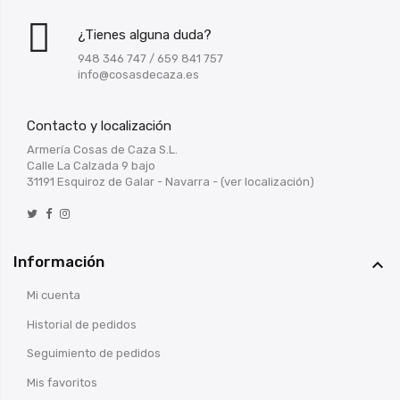
¿Tienes alguna duda?
948 346 747
/
659 841 757
info@cosasdecaza.es
Contacto y localización
Armería Cosas de Caza S.L.
Calle La Calzada 9 bajo
31191 Esquiroz de Galar - Navarra -
(ver localización)
Información

Mi cuenta
Historial de pedidos
Seguimiento de pedidos
Mis favoritos