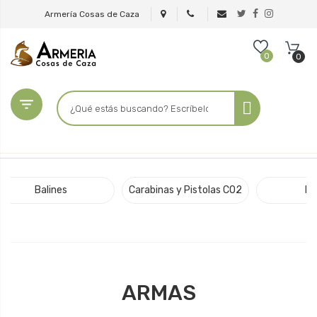
Armería Cosas de Caza
0
0

Balines
Carabinas y Pistolas CO2
Di
ARMAS