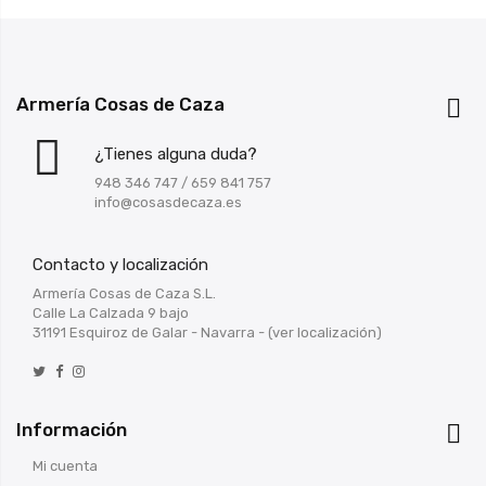
Armería Cosas de Caza

¿Tienes alguna duda?
948 346 747
/
659 841 757
info@cosasdecaza.es
Contacto y localización
Armería Cosas de Caza S.L.
Calle La Calzada 9 bajo
31191 Esquiroz de Galar - Navarra -
(ver localización)
Información

Mi cuenta