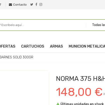
7
Contacto
Todas la
OFERTAS
CARTUCHOS
ARMAS
MUNICION METALIC
BARNES SOLID 300GR
NORMA 375 H&H
148,00 €
I

Últimas unidades en stock