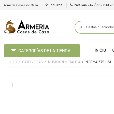
Esquíroz
948 346 747 / 659 841 75
Armería Cosas de Caza

INICIO
CATEGORÍAS DE LA TIENDA
INICIO
CATEGORIAS
MUNICION METALICA
NORMA 375 H&H 