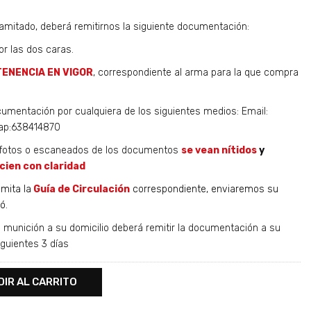
amitado, deberá remitirnos la siguiente documentación:
r las dos caras.
TENENCIA EN VIGOR
, correspondiente al arma para la que compra
umentación por cualquiera de los siguientes medios: Email:
ap:638414870
s fotos o escaneados de los documentos
se vean nítidos
y
cien con claridad
emita la
Guía de Circulación
correspondiente, enviaremos su
ó.
 munición a su domicilio deberá remitir la documentación a su
guientes 3 días
DIR AL CARRITO