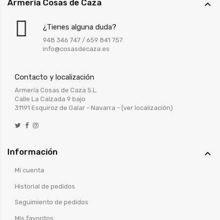
Armería Cosas de Caza

¿Tienes alguna duda?
948 346 747
/
659 841 757
info@cosasdecaza.es
Contacto y localización
Armería Cosas de Caza S.L.
Calle La Calzada 9 bajo
31191 Esquiroz de Galar - Navarra -
(ver localización)
Información

Mi cuenta
Historial de pedidos
Seguimiento de pedidos
Mis favoritos