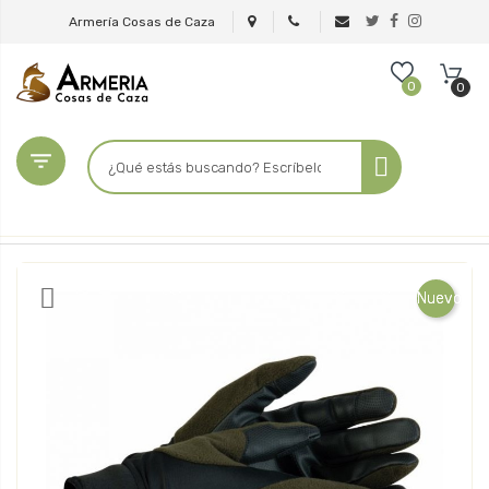
Armería Cosas de Caza
0
0

Nuevo