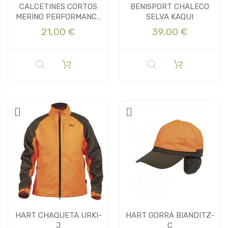
CALCETINES CORTOS
BENISPORT CHALECO
MERINO PERFORMANCE
SELVA KAQUI
CL191
21,00 €
39,00 €
HART CHAQUETA URKI-
HART GORRA BIANDITZ-
J
C