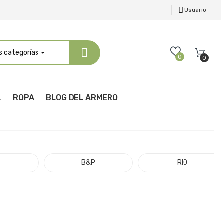
Usuario
s categorías
0
0
A
ROPA
BLOG DEL ARMERO
B&P
RIO