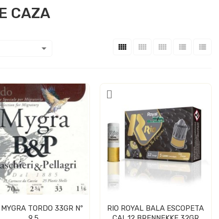
E CAZA






 MYGRA TORDO 33GR Nº
RIO ROYAL BALA ESCOPETA
9,5
CAL.12 BRENNEKKE 32GR