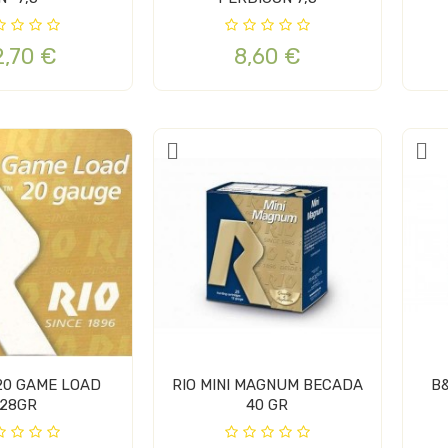
2,70 €
8,60 €
.20 GAME LOAD
RIO MINI MAGNUM BECADA
B
28GR
40 GR