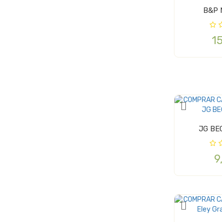
B&P 
1
JG BE
9