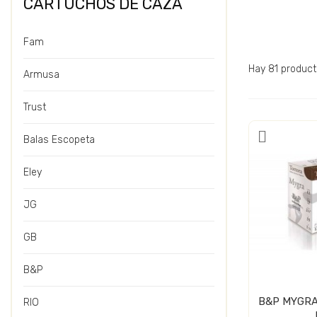
CARTUCHOS DE CAZA
Fam
Hay 81 product
Armusa
Trust
Balas Escopeta
Eley
JG
GB
B&P
B&P MYGRA
RIO