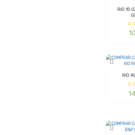
RIO 10 
G
1
RIO R
1