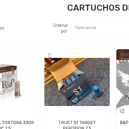
CARTUCHOS D
Ordenar
Relevancia
os.
por:
 TORTORA 33GR
TRUST S1 TARGET
B&P
Nº 7,5
PERDIGON 7,5